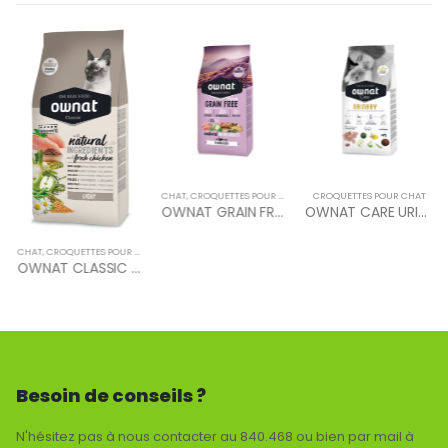
CHAT
,
CROQUETTES POUR CHAT
CROQUETTES POUR CHAT
OWNAT GRAIN FREE PRIME STERILIZED CAT 8KG
OWNAT CARE URINARY (CAT) 1.5 KG
CHAT
,
CROQUETTES POUR CHAT
,
OWNAT
OWNAT CLASSIC LIGHT (CAT) 4 KG
Besoin de conseils ?
N'hésitez pas à nous contacter au 840.468 ou bien par mail à