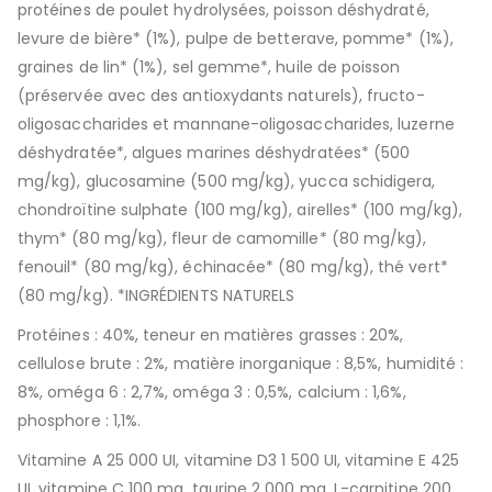
protéines de poulet hydrolysées, poisson déshydraté,
levure de bière* (1%), pulpe de betterave, pomme* (1%),
graines de lin* (1%), sel gemme*, huile de poisson
(préservée avec des antioxydants naturels), fructo-
oligosaccharides et mannane-oligosaccharides, luzerne
déshydratée*, algues marines déshydratées* (500
mg/kg), glucosamine (500 mg/kg), yucca schidigera,
chondroïtine sulphate (100 mg/kg), airelles* (100 mg/kg),
thym* (80 mg/kg), fleur de camomille* (80 mg/kg),
fenouil* (80 mg/kg), échinacée* (80 mg/kg), thé vert*
(80 mg/kg). *INGRÉDIENTS NATURELS
Protéines : 40%, teneur en matières grasses : 20%,
cellulose brute : 2%, matière inorganique : 8,5%, humidité :
8%, oméga 6 : 2,7%, oméga 3 : 0,5%, calcium : 1,6%,
phosphore : 1,1%.
Vitamine A 25 000 UI, vitamine D3 1 500 UI, vitamine E 425
UI, vitamine C 100 mg, taurine 2 000 mg, L-carnitine 200