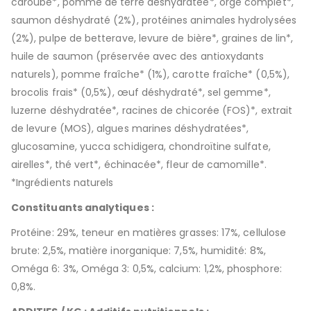
caroube*, pomme de terre déshydratée*, orge complet*,
saumon déshydraté (2%), protéines animales hydrolysées
(2%), pulpe de betterave, levure de bière*, graines de lin*,
huile de saumon (préservée avec des antioxydants
naturels), pomme fraîche* (1%), carotte fraîche* (0,5%),
brocolis frais* (0,5%), œuf déshydraté*, sel gemme*,
luzerne déshydratée*, racines de chicorée (FOS)*, extrait
de levure (MOS), algues marines déshydratées*,
glucosamine, yucca schidigera, chondroïtine sulfate,
airelles*, thé vert*, échinacée*, fleur de camomille*.
*Ingrédients naturels
Constituants analytiques :
Protéine: 29%, teneur en matières grasses: 17%, cellulose
brute: 2,5%, matière inorganique: 7,5%, humidité: 8%,
Oméga 6: 3%, Oméga 3: 0,5%, calcium: 1,2%, phosphore:
0,8%.