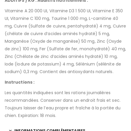
ADDITIFS / KG : Additifs nutritionnels :
Vitamine A 20 000 UI, Vitamine D3 1 500 UI, Vitamine E 350
UI, Vitamine C 100 mg, Taurine 1 000 mg, L-carnitine 40
mg, Cuivre (Sulfate de cuivre, pentahydraté) 4 mg, Cuivre
(chélate de cuivre d’acides aminés hydraté) 5 mg,
Manganèse (Oxyde de manganèse) 50 mg, Zinc (Oxyde
de zinc) 100 mg, Fer (Sulfate de fer, monohydraté) 40 mg,
Zinc (Chélate de zinc d’acides aminés hydraté) 10 mg,
Iode (Iodure de potassium) 4 mg, Sélénium (sélénite de
sodium) 0,3 mg. Contient des antioxydants naturels.
Instructions :
Les quantités indiquées sont les rations journalières
recommandées. Conserver dans un endroit frais et sec.
Toujours laisser de l’eau propre et fraîche à la portée du
chien. Expiration: 18 mois.
INFORMATIONS COMPLÉMENTAIRES