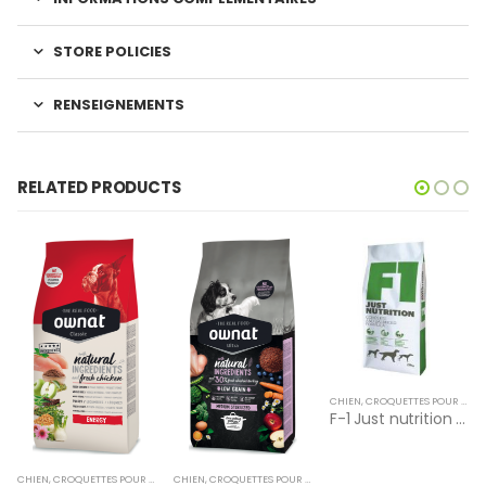
STORE POLICIES
RENSEIGNEMENTS
RELATED PRODUCTS
CHIEN
,
CROQUETTES POUR CHIEN
F-1 Just nutrition (20 KG)
CHIEN
,
OWNAT
,
CROQUETTES POUR CHIEN
,
OWNAT
CHIEN
,
CROQUETTES POUR CHIEN